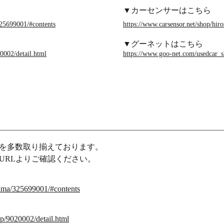
▼カーセンサーはこちら
325699001/#contents
https://www.carsensor.net/shop/hi
​
▼グーネットはこちら
0002/detail.html
https://www.goo-net.com/usedcar_
両を多数取り揃えております。
URLより
ご確認ください。
hima/325699001/#contents
p/9020002/detail.html