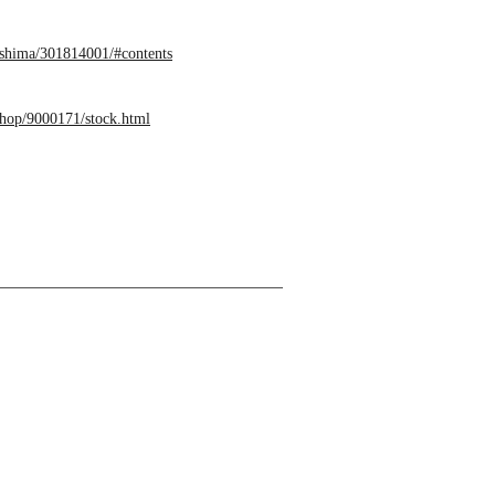
roshima/301814001/#contents
shop/9000171/stock.html