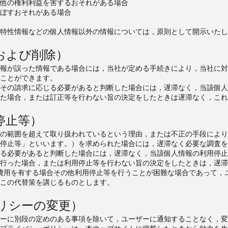
他の権利利益を害するおそれがある場合
ぼすおそれがある場合
特性情報などの個人情報以外の情報については，原則として開示いたし
および削除）
報が誤った情報である場合には，当社が定める手続きにより，当社に対
ことができます。
その請求に応じる必要があると判断した場合には，遅滞なく，当該個人
た場合，または訂正等を行わない旨の決定をしたときは遅滞なく，これ
停止等）
の範囲を超えて取り扱われているという理由，または不正の手段により
停止等」といいます。）を求められた場合には，遅滞なく必要な調査を
る必要があると判断した場合には，遅滞なく，当該個人情報の利用停止
行った場合，または利用停止等を行わない旨の決定をしたときは，遅滞
費用を有する場合その他利用停止等を行うことが困難な場合であって，
この代替策を講じるものとします。
リシーの変更）
ーに別段の定めのある事項を除いて，ユーザーに通知することなく，変