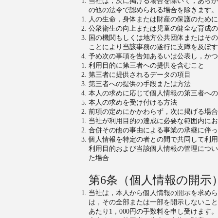
当社は，次に掲げる場合を除いて，あらか
の他の法令で認められる場合を除きます。
人の生命，身体または財産の保護のために
公衆衛生の向上または児童の健全な育成の
国の機関もしくは地方公共団体またはその
ことにより当該事務の遂行に支障を及ぼす
予め次の事項を告知あるいは公表し，かつ
利用目的に第三者への提供を含むこと
第三者に提供されるデータの項目
第三者への提供の手段または方法
本人の求めに応じて個人情報の第三者への
本人の求めを受け付ける方法
前項の定めにかかわらず，次に掲げる場合
当社が利用目的の達成に必要な範囲内にお
合併その他の事由による事業の承継に伴っ
個人情報を特定の者との間で共同して利用
利用目的および当該個人情報の管理につい
た場合
第6条（個人情報の開示
当社は，本人から個人情報の開示を求めら
は，その全部または一部を開示しないこと
あたり1，000円の手数料を申し受けます。