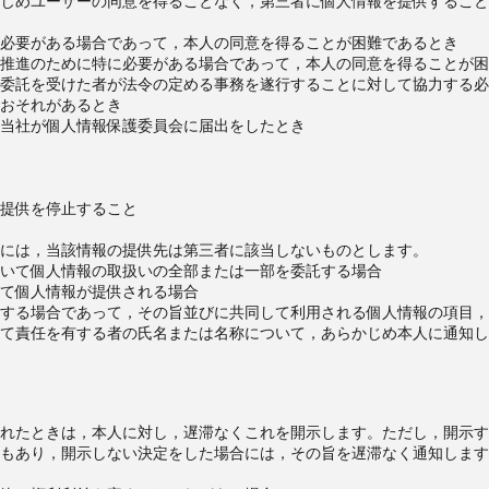
じめユーザーの同意を得ることなく，第三者に個人情報を提供すること
必要がある場合であって，本人の同意を得ることが困難であるとき
推進のために特に必要がある場合であって，本人の同意を得ることが困
委託を受けた者が法令の定める事務を遂行することに対して協力する必
おそれがあるとき
当社が個人情報保護委員会に届出をしたとき
提供を停止すること
には，当該情報の提供先は第三者に該当しないものとします。
いて個人情報の取扱いの全部または一部を委託する場合
て個人情報が提供される場合
する場合であって，その旨並びに共同して利用される個人情報の項目，
て責任を有する者の氏名または名称について，あらかじめ本人に通知し
）
れたときは，本人に対し，遅滞なくこれを開示します。ただし，開示す
もあり，開示しない決定をした場合には，その旨を遅滞なく通知します