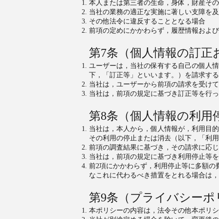
本人または第三者の生命，身体，財産その
当社の業務の適正な実施に著しい支障を及
その他法令に違反することとなる場合
前項の定めにかかわらず，履歴情報および
第7条（個人情報の訂正
ユーザーは，当社の保有する自己の個人情
下，「訂正等」といいます。）を請求する
当社は，ユーザーから前項の請求を受けて
当社は，前項の規定に基づき訂正等を行っ
第8条（個人情報の利用
当社は，本人から，個人情報が，利用目的
その利用の停止または消去（以下，「利用
前項の調査結果に基づき，その請求に応じ
当社は，前項の規定に基づき利用停止等を
前2項にかかわらず，利用停止等に多額の
なこれに代わるべき措置をとれる場合は，
第9条（プライバシーポ
本ポリシーの内容は，法令その他本ポリシ